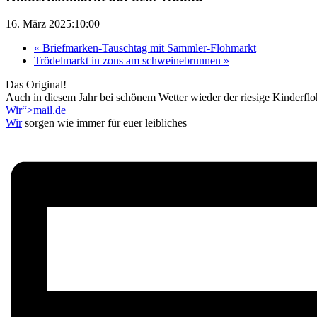
16. März 2025:10:00
«
Briefmarken-Tauschtag mit Sammler-Flohmarkt
Trödelmarkt in zons am schweinebrunnen
»
Das Original!
Auch in diesem Jahr bei schönem Wetter wieder der riesige Kinderfl
Wir“>mail.de
Wir
sorgen wie immer für euer leibliches