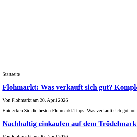
Startseite
Flohmarkt-
Flohmarkt: Was verkauft sich gut? Komple
Troedelmarkt.de
Von Flohmarkt am 20. April 2026
Entdecken Sie die besten Flohmarkt-Tipps! Was verkauft sich gut auf
Nachhaltig einkaufen auf dem Trödelmark
Von Flohmarkt am 20. April 2026