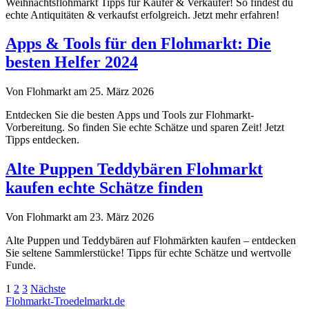
Weihnachtsflohmarkt Tipps für Käufer & Verkäufer! So findest du
echte Antiquitäten & verkaufst erfolgreich. Jetzt mehr erfahren!
Apps & Tools für den Flohmarkt: Die
besten Helfer 2024
Von Flohmarkt am 25. März 2026
Entdecken Sie die besten Apps und Tools zur Flohmarkt-
Vorbereitung. So finden Sie echte Schätze und sparen Zeit! Jetzt
Tipps entdecken.
Alte Puppen Teddybären Flohmarkt
kaufen echte Schätze finden
Von Flohmarkt am 23. März 2026
Alte Puppen und Teddybären auf Flohmärkten kaufen – entdecken
Sie seltene Sammlerstücke! Tipps für echte Schätze und wertvolle
Funde.
Seitennummerierung
1
2
3
Nächste
Flohmarkt-Troedelmarkt.de