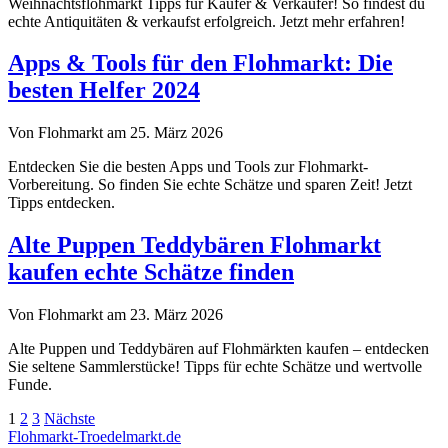
Weihnachtsflohmarkt Tipps für Käufer & Verkäufer! So findest du
echte Antiquitäten & verkaufst erfolgreich. Jetzt mehr erfahren!
Apps & Tools für den Flohmarkt: Die
besten Helfer 2024
Von Flohmarkt am 25. März 2026
Entdecken Sie die besten Apps und Tools zur Flohmarkt-
Vorbereitung. So finden Sie echte Schätze und sparen Zeit! Jetzt
Tipps entdecken.
Alte Puppen Teddybären Flohmarkt
kaufen echte Schätze finden
Von Flohmarkt am 23. März 2026
Alte Puppen und Teddybären auf Flohmärkten kaufen – entdecken
Sie seltene Sammlerstücke! Tipps für echte Schätze und wertvolle
Funde.
Seitennummerierung
1
2
3
Nächste
Flohmarkt-Troedelmarkt.de