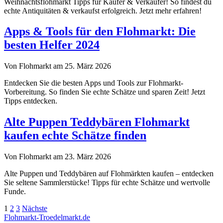
Weihnachtsflohmarkt Tipps für Käufer & Verkäufer! So findest du
echte Antiquitäten & verkaufst erfolgreich. Jetzt mehr erfahren!
Apps & Tools für den Flohmarkt: Die
besten Helfer 2024
Von Flohmarkt am 25. März 2026
Entdecken Sie die besten Apps und Tools zur Flohmarkt-
Vorbereitung. So finden Sie echte Schätze und sparen Zeit! Jetzt
Tipps entdecken.
Alte Puppen Teddybären Flohmarkt
kaufen echte Schätze finden
Von Flohmarkt am 23. März 2026
Alte Puppen und Teddybären auf Flohmärkten kaufen – entdecken
Sie seltene Sammlerstücke! Tipps für echte Schätze und wertvolle
Funde.
Seitennummerierung
1
2
3
Nächste
Flohmarkt-Troedelmarkt.de