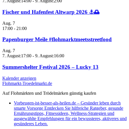
7. August:14:00
-
9. August:2:00
Fischer und Hafenfest Altwarp 2026 ⚓🌅
Aug.
7
17:00
-
21:00
Papenburger Meile #flohmarktmeetsstreetfood
Aug.
7
7. August:17:00
-
9. August:16:00
Summershelter Festival 2026 – Lucky 13
Kalender anzeigen
Flohmarkt-Troedelmarkt.de
Auf Flohmärkten und Trödelmärken günstig kaufen
Vorbeugen-ist-besser-als-heilen.de – Gesünder leben durch
smarte Vorsorge Entdecken Sie hilfreiche Ratgeber, gesunde
Ernährungstipps, Fitnessideen, Wellness-Strategien und
ausgewählte Empfehlungen für ein bewussteres, aktiveres und
gesünderes Leben.