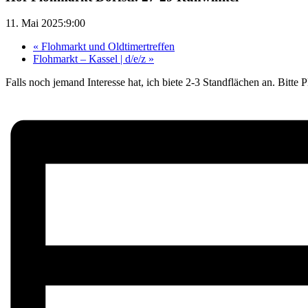
11. Mai 2025:9:00
«
Flohmarkt und Oldtimertreffen
Flohmarkt – Kassel | d/e/z
»
Falls noch jemand Interesse hat, ich biete 2-3 Standflächen an. Bitt