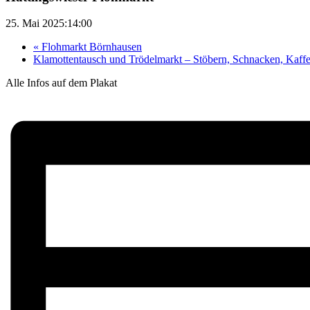
25. Mai 2025:14:00
«
Flohmarkt Börnhausen
Klamottentausch und Trödelmarkt – Stöbern, Schnacken, Kaffek
Alle Infos auf dem Plakat