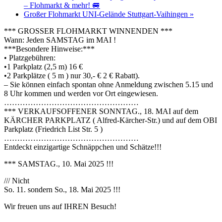
– Flohmarkt & mehr! 🚐
Großer Flohmarkt UNI-Gelände Stuttgart-Vaihingen
»
*** GROSSER FLOHMARKT WINNENDEN ***
Wann: Jeden SAMSTAG im MAI !
***Besondere Hinweise:***
• Platzgebühren:
•1 Parkplatz (2,5 m) 16 €
•2 Parkplätze ( 5 m ) nur 30,- € 2 € Rabatt).
– Sie können einfach spontan ohne Anmeldung zwischen 5.15 und
8 Uhr kommen und werden vor Ort eingewiesen.
……………………………………………
*** VERKAUFSOFFENER SONNTAG., 18. MAI auf dem
KÄRCHER PARKPLATZ ( Alfred-Kärcher-Str.) und auf dem OBI
Parkplatz (Friedrich List Str. 5 )
……………………………………………
Entdeckt einzigartige Schnäppchen und Schätze!!!
*** SAMSTAG., 10. Mai 2025 !!!
/// Nicht
So. 11. sondern So., 18. Mai 2025 !!!
Wir freuen uns auf IHREN Besuch!