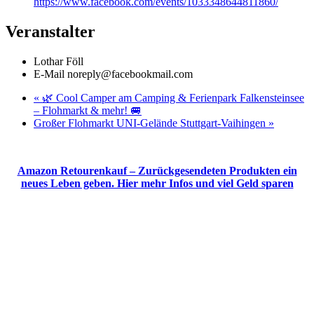
https://www.facebook.com/events/1033348644811860/
Veranstalter
Lothar Föll
E-Mail
noreply@facebookmail.com
«
🌿 Cool Camper am Camping & Ferienpark Falkensteinsee
– Flohmarkt & mehr! 🚐
Großer Flohmarkt UNI-Gelände Stuttgart-Vaihingen
»
Amazon Retourenkauf – Zurückgesendeten Produkten ein
neues Leben geben. Hier mehr Infos und viel Geld sparen