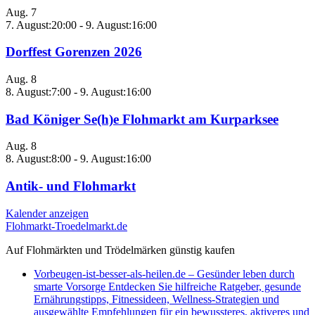
Aug.
7
7. August:20:00
-
9. August:16:00
Dorffest Gorenzen 2026
Aug.
8
8. August:7:00
-
9. August:16:00
Bad Königer Se(h)e Flohmarkt am Kurparksee
Aug.
8
8. August:8:00
-
9. August:16:00
Antik- und Flohmarkt
Kalender anzeigen
Flohmarkt-Troedelmarkt.de
Auf Flohmärkten und Trödelmärken günstig kaufen
Vorbeugen-ist-besser-als-heilen.de – Gesünder leben durch
smarte Vorsorge Entdecken Sie hilfreiche Ratgeber, gesunde
Ernährungstipps, Fitnessideen, Wellness-Strategien und
ausgewählte Empfehlungen für ein bewussteres, aktiveres und