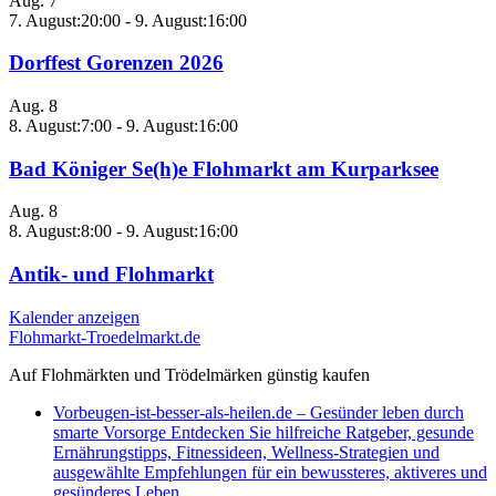
Aug.
7
7. August:20:00
-
9. August:16:00
Dorffest Gorenzen 2026
Aug.
8
8. August:7:00
-
9. August:16:00
Bad Königer Se(h)e Flohmarkt am Kurparksee
Aug.
8
8. August:8:00
-
9. August:16:00
Antik- und Flohmarkt
Kalender anzeigen
Flohmarkt-Troedelmarkt.de
Auf Flohmärkten und Trödelmärken günstig kaufen
Vorbeugen-ist-besser-als-heilen.de – Gesünder leben durch
smarte Vorsorge Entdecken Sie hilfreiche Ratgeber, gesunde
Ernährungstipps, Fitnessideen, Wellness-Strategien und
ausgewählte Empfehlungen für ein bewussteres, aktiveres und
gesünderes Leben.