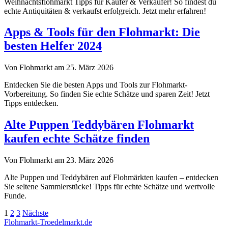
Weihnachtsflohmarkt Tipps für Käufer & Verkäufer! So findest du
echte Antiquitäten & verkaufst erfolgreich. Jetzt mehr erfahren!
Apps & Tools für den Flohmarkt: Die
besten Helfer 2024
Von Flohmarkt am 25. März 2026
Entdecken Sie die besten Apps und Tools zur Flohmarkt-
Vorbereitung. So finden Sie echte Schätze und sparen Zeit! Jetzt
Tipps entdecken.
Alte Puppen Teddybären Flohmarkt
kaufen echte Schätze finden
Von Flohmarkt am 23. März 2026
Alte Puppen und Teddybären auf Flohmärkten kaufen – entdecken
Sie seltene Sammlerstücke! Tipps für echte Schätze und wertvolle
Funde.
Seitennummerierung
1
2
3
Nächste
Flohmarkt-Troedelmarkt.de