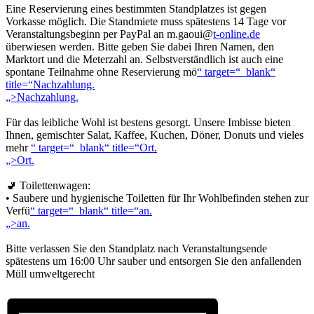
Eine Reservierung eines bestimmten Standplatzes ist gegen
Vorkasse möglich. Die Standmiete muss spätestens 14 Tage vor
Veranstaltungsbeginn per PayPal an m.gaoui@
t-online.de
überwiesen werden. Bitte geben Sie dabei Ihren Namen, den
Marktort und die Meterzahl an. Selbstverständlich ist auch eine
spontane Teilnahme ohne Reservierung mö
“ target=“_blank“
title=“Nachzahlung.
„>Nachzahlung.
Für das leibliche Wohl ist bestens gesorgt. Unsere Imbisse bieten
Ihnen, gemischter Salat, Kaffee, Kuchen, Döner, Donuts und vieles
mehr
“ target=“_blank“ title=“Ort.
„>Ort.
🚽 Toilettenwagen:
• Saubere und hygienische Toiletten für Ihr Wohlbefinden stehen zur
Verfü
“ target=“_blank“ title=“an.
„>an.
Bitte verlassen Sie den Standplatz nach Veranstaltungsende
spätestens um 16:00 Uhr sauber und entsorgen Sie den anfallenden
Müll umweltgerecht