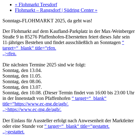
«
Flohmarkt Teesdorf
Flohmarkt – Rangsdorf | Südring Center
»
Sonntags-FLOHMARKT 2025, da geht was!
Der Flohmarkt auf dem Kaufland-Parkplatz in der Max-Weinberger
Straße 9 in 85276 Pfaffenhofen-Eberstetten feiert dieses Jahr sein
11-jähriges Bestehen und findet ausschließlich an Sonntagen
“
target=“_blank“ title=“rfen.
„>rfen.
Die nächsten Termine 2025 sind wie folgt:
Sonntag, den 13.04.
Sonntag, den 11.05.
Sonntag, den 08.06.
Sonntag, den 13.07.
Sonntag, den 10.08. (Dieser Termin findet von 16:00 bis 23:00 Uhr
in der Innenstadt von Pfaffenhofen
“ target=“_blank“
title=“https://www.ec-mg.de/agb/.
„>https://www.ec-mg.de/agb/.
Der Einlass für Aussteller erfolgt nach Anwesenheit der Marktleiter
oder eine Stunde vor
“ target=“_blank“ title=“gestattet.
„>gestattet.