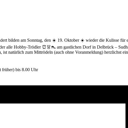
ndert bilden am Sonntag, den ☀️ 19. Oktober ☀️ wieder die Kulisse für 
er alle Hobby-Trödler ⏰👗👠 am gastlichen Dorf in Delbrück – Sudhag
, ist natürlich zum Mittrödeln (auch ohne Voranmeldung) herzlichst ei
t früher) bis 8.00 Uhr