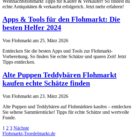
Weihnachtsflohmarkt Tipps für Käufer & Verkäufer! So findest du
echte Antiquitäten & verkaufst erfolgreich. Jetzt mehr erfahren!
Apps & Tools für den Flohmarkt: Die
besten Helfer 2024
Von Flohmarkt am 25. März 2026
Entdecken Sie die besten Apps und Tools zur Flohmarkt-
Vorbereitung. So finden Sie echte Schätze und sparen Zeit! Jetzt
Tipps entdecken.
Alte Puppen Teddybären Flohmarkt
kaufen echte Schätze finden
Von Flohmarkt am 23. März 2026
Alte Puppen und Teddybären auf Flohmärkten kaufen – entdecken
Sie seltene Sammlerstücke! Tipps für echte Schätze und wertvolle
Funde.
Seitennummerierung
1
2
3
Nächste
Flohmarkt-Troedelmarkt.de