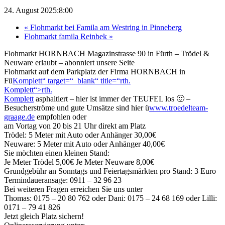
24. August 2025:8:00
«
Flohmarkt bei Famila am Westring in Pinneberg
Flohmarkt famila Reinbek
»
Flohmarkt HORNBACH Magazinstrasse 90 in Fürth – Trödel &
Neuware erlaubt – abonniert unsere Seite
Flohmarkt auf dem Parkplatz der Firma HORNBACH in
Fü
Komplett“ target=“_blank“ title=“rth.
Komplett“>rth.
Komplett
asphaltiert – hier ist immer der TEUFEL los 🙂 –
Besucherströme und gute Umsätze sind hier ü
www.troedelteam-
graage.de
empfohlen oder
am Vortag von 20 bis 21 Uhr direkt am Platz
Trödel: 5 Meter mit Auto oder Anhänger 30,00€
Neuware: 5 Meter mit Auto oder Anhänger 40,00€
Sie möchten einen kleinen Stand:
Je Meter Trödel 5,00€ Je Meter Neuware 8,00€
Grundgebühr an Sonntags und Feiertagsmärkten pro Stand: 3 Euro
Termindaueransage: 0911 – 32 96 23
Bei weiteren Fragen erreichen Sie uns unter
Thomas: 0175 – 20 80 762 oder Dani: 0175 – 24 68 169 oder Lilli:
0171 – 79 41 826
Jetzt gleich Platz sichern!