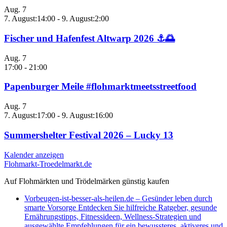
Aug.
7
7. August:14:00
-
9. August:2:00
Fischer und Hafenfest Altwarp 2026 ⚓🌅
Aug.
7
17:00
-
21:00
Papenburger Meile #flohmarktmeetsstreetfood
Aug.
7
7. August:17:00
-
9. August:16:00
Summershelter Festival 2026 – Lucky 13
Kalender anzeigen
Flohmarkt-Troedelmarkt.de
Auf Flohmärkten und Trödelmärken günstig kaufen
Vorbeugen-ist-besser-als-heilen.de – Gesünder leben durch
smarte Vorsorge Entdecken Sie hilfreiche Ratgeber, gesunde
Ernährungstipps, Fitnessideen, Wellness-Strategien und
ausgewählte Empfehlungen für ein bewussteres, aktiveres und