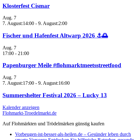
Klosterfest Cismar
Aug.
7
7. August:14:00
-
9. August:2:00
Fischer und Hafenfest Altwarp 2026 ⚓🌅
Aug.
7
17:00
-
21:00
Papenburger Meile #flohmarktmeetsstreetfood
Aug.
7
7. August:17:00
-
9. August:16:00
Summershelter Festival 2026 – Lucky 13
Kalender anzeigen
Flohmarkt-Troedelmarkt.de
Auf Flohmärkten und Trödelmärken günstig kaufen
Vorbeugen-ist-besser-als-heilen.de – Gesünder leben durch
smarte Vorsorge Entdecken Sie hilfreiche Ratgeber, gesunde