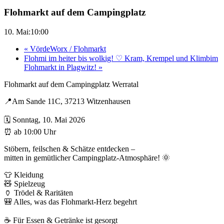
Flohmarkt auf dem Campingplatz
10. Mai:10:00
«
VördeWorx / Flohmarkt
Flohmi im heiter bis wolkig! ♡ Kram, Krempel und Klimbim
Flohmarkt in Plagwitz!
»
Flohmarkt auf dem Campingplatz Werratal
📍Am Sande 11C, 37213 Witzenhausen
🗓️ Sonntag, 10. Mai 2026
⏰ ab 10:00 Uhr
Stöbern, feilschen & Schätze entdecken –
mitten in gemütlicher Campingplatz-Atmosphäre! 🌞
👕 Kleidung
🧸 Spielzeug
🏺 Trödel & Raritäten
🎒 Alles, was das Flohmarkt-Herz begehrt
☕ Für Essen & Getränke ist gesorgt