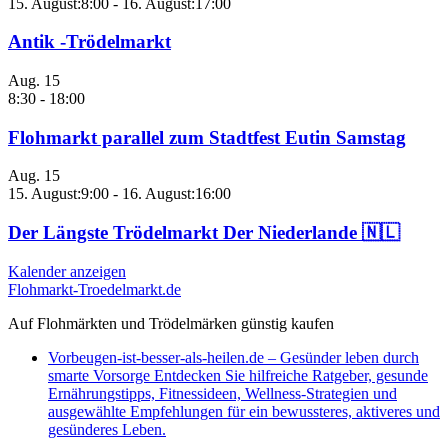
15. August:8:00
-
16. August:17:00
Antik -Trödelmarkt
Aug.
15
8:30
-
18:00
Flohmarkt parallel zum Stadtfest Eutin Samstag
Aug.
15
15. August:9:00
-
16. August:16:00
Der Längste Trödelmarkt Der Niederlande 🇳🇱
Kalender anzeigen
Flohmarkt-Troedelmarkt.de
Auf Flohmärkten und Trödelmärken günstig kaufen
Vorbeugen-ist-besser-als-heilen.de – Gesünder leben durch
smarte Vorsorge Entdecken Sie hilfreiche Ratgeber, gesunde
Ernährungstipps, Fitnessideen, Wellness-Strategien und
ausgewählte Empfehlungen für ein bewussteres, aktiveres und
gesünderes Leben.