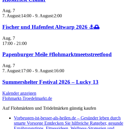
Aug.
7
7. August:14:00
-
9. August:2:00
Fischer und Hafenfest Altwarp 2026 ⚓🌅
Aug.
7
17:00
-
21:00
Papenburger Meile #flohmarktmeetsstreetfood
Aug.
7
7. August:17:00
-
9. August:16:00
Summershelter Festival 2026 – Lucky 13
Kalender anzeigen
Flohmarkt-Troedelmarkt.de
Auf Flohmärkten und Trödelmärken günstig kaufen
Vorbeugen-ist-besser-als-heilen.de – Gesünder leben durch
smarte Vorsorge Entdecken Sie hilfreiche Ratgeber, gesunde
Ernährungstipps, Fitnessideen, Wellness-Strategien und