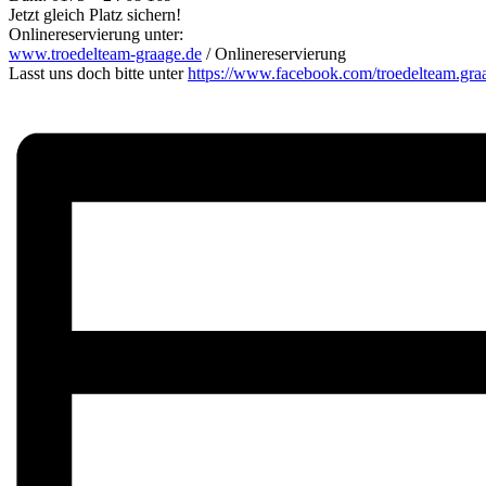
Jetzt gleich Platz sichern!
Onlinereservierung unter:
www.troedelteam-graage.de
/ Onlinereservierung
Lasst uns doch bitte unter
https://www.facebook.com/troedelteam.gra