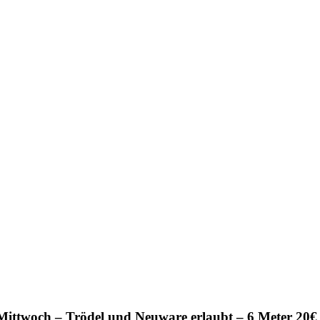
ittwoch – Trödel und Neuware erlaubt – 6 Meter 20€