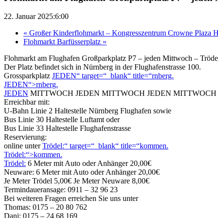
22. Januar 2025:6:00
«
Großer Kinderflohmarkt – Kongresszentrum Crowne Plaza H
Flohmarkt Barfüsserplatz
»
Flohmarkt am Flughafen Großparkplatz P7 – jeden Mittwoch – Tröde
Der Platz befindet sich in Nürnberg in der Flughafenstrasse 100.
Grossparkplatz
JEDEN“ target=“_blank“ title=“rnberg.
JEDEN“>rnberg.
JEDEN
MITTWOCH JEDEN MITTWOCH JEDEN MITTWOCH
Erreichbar mit:
U-Bahn Linie 2 Haltestelle Nürnberg Flughafen sowie
Bus Linie 30 Haltestelle Luftamt oder
Bus Linie 33 Haltestelle Flughafenstrasse
Reservierung:
online unter
Trödel:“ target=“_blank“ title=“kommen.
Trödel:“>kommen.
Trödel:
6 Meter mit Auto oder Anhänger 20,00€
Neuware: 6 Meter mit Auto oder Anhänger 20,00€
Je Meter Trödel 5,00€ Je Meter Neuware 8,00€
Termindaueransage: 0911 – 32 96 23
Bei weiteren Fragen erreichen Sie uns unter
Thomas: 0175 – 20 80 762
Dani: 0175 – 24 68 169