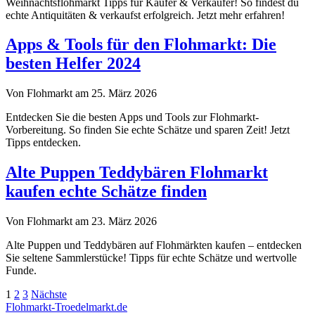
Weihnachtsflohmarkt Tipps für Käufer & Verkäufer! So findest du
echte Antiquitäten & verkaufst erfolgreich. Jetzt mehr erfahren!
Apps & Tools für den Flohmarkt: Die
besten Helfer 2024
Von Flohmarkt am 25. März 2026
Entdecken Sie die besten Apps und Tools zur Flohmarkt-
Vorbereitung. So finden Sie echte Schätze und sparen Zeit! Jetzt
Tipps entdecken.
Alte Puppen Teddybären Flohmarkt
kaufen echte Schätze finden
Von Flohmarkt am 23. März 2026
Alte Puppen und Teddybären auf Flohmärkten kaufen – entdecken
Sie seltene Sammlerstücke! Tipps für echte Schätze und wertvolle
Funde.
Seitennummerierung
1
2
3
Nächste
Flohmarkt-Troedelmarkt.de