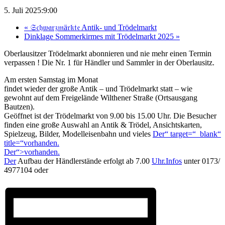
5. Juli 2025:9:00
«
𝔖𝔠𝔥𝔴𝔞𝔯𝔷𝔪ä𝔯𝔨𝔱𝔢 Antik- und Trödelmarkt
Dinklage Sommerkirmes mit Trödelmarkt 2025
»
Oberlausitzer Trödelmarkt abonnieren und nie mehr einen Termin
verpassen ! Die Nr. 1 für Händler und Sammler in der Oberlausitz.
Am ersten Samstag im Monat
findet wieder der große Antik – und Trödelmarkt statt – wie
gewohnt auf dem Freigelände Wilthener Straße (Ortsausgang
Bautzen).
Geöffnet ist der Trödelmarkt von 9.00 bis 15.00 Uhr. Die Besucher
finden eine große Auswahl an Antik & Trödel, Ansichtskarten,
Spielzeug, Bilder, Modelleisenbahn und vieles
Der“ target=“_blank“
title=“vorhanden.
Der“>vorhanden.
Der
Aufbau der Händlerstände erfolgt ab 7.00
Uhr.Infos
unter 0173/
4977104 oder