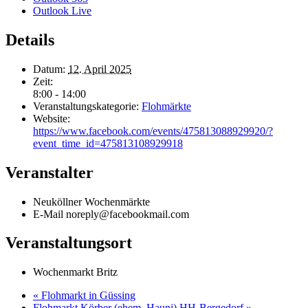
Outlook Live
Details
Datum:
12. April 2025
Zeit:
8:00 - 14:00
Veranstaltungskategorie:
Flohmärkte
Website:
https://www.facebook.com/events/475813088929920/?
event_time_id=475813108929918
Veranstalter
Neuköllner Wochenmärkte
E-Mail
noreply@facebookmail.com
Veranstaltungsort
Wochenmarkt Britz
«
Flohmarkt in Güssing
Flohmarkt Körber (ehem. Hauni) HH-Bergedorf
»